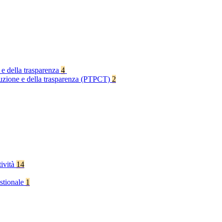
 e della trasparenza
4
rruzione e della trasparenza (PTPCT)
2
tività
14
stionale
1