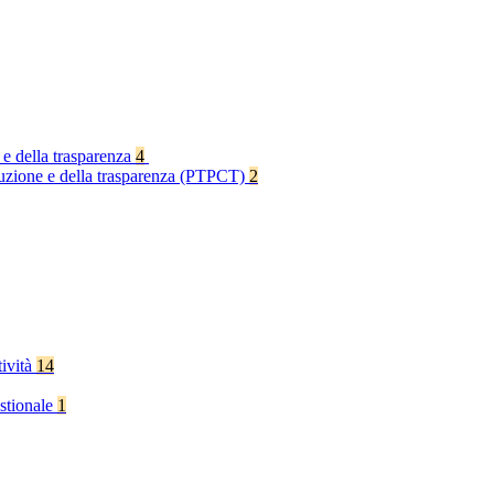
 e della trasparenza
4
rruzione e della trasparenza (PTPCT)
2
tività
14
stionale
1