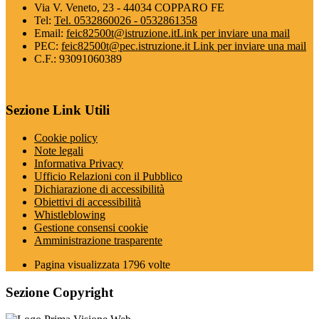
Via V. Veneto, 23 - 44034 COPPARO FE
Tel:
Tel. 0532860026 - 0532861358
Email:
feic82500t@istruzione.it
Link per inviare una mail
PEC:
feic82500t@pec.istruzione.it
Link per inviare una mail
C.F.: 93091060389
Sezione Link Utili
Cookie policy
Note legali
Informativa Privacy
Ufficio Relazioni con il Pubblico
Dichiarazione di accessibilità
Obiettivi di accessibilità
Whistleblowing
Gestione consensi cookie
Amministrazione trasparente
Pagina visualizzata
1796
volte
Sezione Copyright