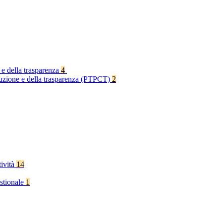
 e della trasparenza
4
rruzione e della trasparenza (PTPCT)
2
tività
14
stionale
1