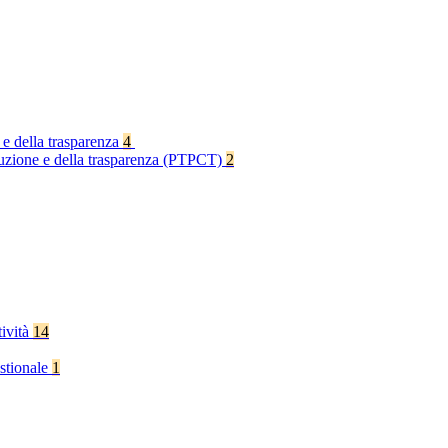
 e della trasparenza
4
rruzione e della trasparenza (PTPCT)
2
tività
14
stionale
1