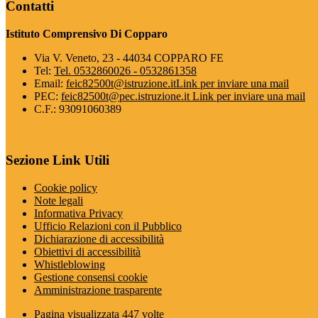
Contatti
Istituto Comprensivo Di Copparo
Via V. Veneto, 23 - 44034 COPPARO FE
Tel:
Tel. 0532860026 - 0532861358
Email:
feic82500t@istruzione.it
Link per inviare una mail
PEC:
feic82500t@pec.istruzione.it
Link per inviare una mail
C.F.: 93091060389
Sezione Link Utili
Cookie policy
Note legali
Informativa Privacy
Ufficio Relazioni con il Pubblico
Dichiarazione di accessibilità
Obiettivi di accessibilità
Whistleblowing
Gestione consensi cookie
Amministrazione trasparente
Pagina visualizzata
447
volte