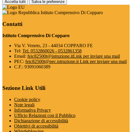
Accetta tutti
Salva le preferenze
Istituto Comprensivo Di Copparo
Contatti
Istituto Comprensivo Di Copparo
Via V. Veneto, 23 - 44034 COPPARO FE
Tel:
Tel. 0532860026 - 0532861358
Email:
feic82500t@istruzione.it
Link per inviare una mail
PEC:
feic82500t@pec.istruzione.it
Link per inviare una mail
C.F.: 93091060389
Sezione Link Utili
Cookie policy
Note legali
Informativa Privacy
Ufficio Relazioni con il Pubblico
Dichiarazione di accessibilità
Obiettivi di accessibilità
Whistleblowing