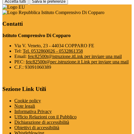
Accetta tutti
Salva le preferenze
Istituto Comprensivo Di Copparo
Contatti
Istituto Comprensivo Di Copparo
Via V. Veneto, 23 - 44034 COPPARO FE
Tel:
Tel. 0532860026 - 0532861358
Email:
feic82500t@istruzione.it
Link per inviare una mail
PEC:
feic82500t@pec.istruzione.it
Link per inviare una mail
C.F.: 93091060389
Sezione Link Utili
Cookie policy
Note legali
Informativa Privacy
Ufficio Relazioni con il Pubblico
Dichiarazione di accessibilità
Obiettivi di accessibilità
Whistleblowing