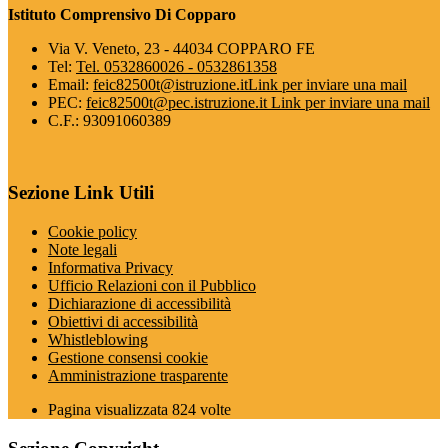
Istituto Comprensivo Di Copparo
Via V. Veneto, 23 - 44034 COPPARO FE
Tel:
Tel. 0532860026 - 0532861358
Email:
feic82500t@istruzione.it
Link per inviare una mail
PEC:
feic82500t@pec.istruzione.it
Link per inviare una mail
C.F.: 93091060389
Sezione Link Utili
Cookie policy
Note legali
Informativa Privacy
Ufficio Relazioni con il Pubblico
Dichiarazione di accessibilità
Obiettivi di accessibilità
Whistleblowing
Gestione consensi cookie
Amministrazione trasparente
Pagina visualizzata
824
volte