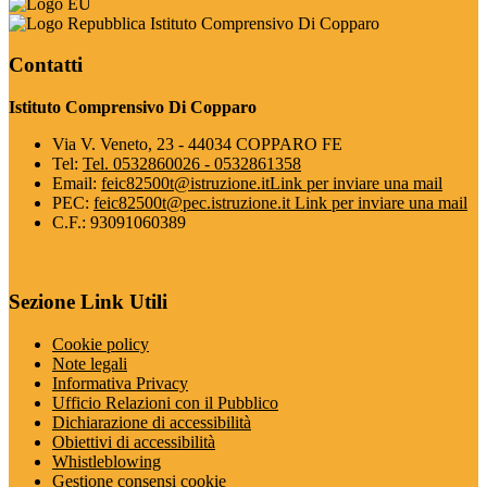
Istituto Comprensivo Di Copparo
Contatti
Istituto Comprensivo Di Copparo
Via V. Veneto, 23 - 44034 COPPARO FE
Tel:
Tel. 0532860026 - 0532861358
Email:
feic82500t@istruzione.it
Link per inviare una mail
PEC:
feic82500t@pec.istruzione.it
Link per inviare una mail
C.F.: 93091060389
Sezione Link Utili
Cookie policy
Note legali
Informativa Privacy
Ufficio Relazioni con il Pubblico
Dichiarazione di accessibilità
Obiettivi di accessibilità
Whistleblowing
Gestione consensi cookie