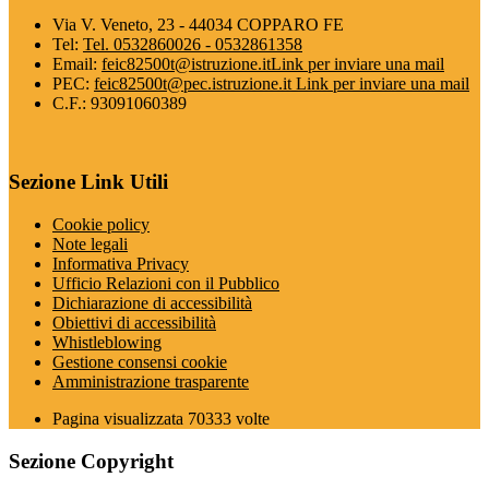
Via V. Veneto, 23 - 44034 COPPARO FE
Tel:
Tel. 0532860026 - 0532861358
Email:
feic82500t@istruzione.it
Link per inviare una mail
PEC:
feic82500t@pec.istruzione.it
Link per inviare una mail
C.F.: 93091060389
Sezione Link Utili
Cookie policy
Note legali
Informativa Privacy
Ufficio Relazioni con il Pubblico
Dichiarazione di accessibilità
Obiettivi di accessibilità
Whistleblowing
Gestione consensi cookie
Amministrazione trasparente
Pagina visualizzata
70333
volte
Sezione Copyright