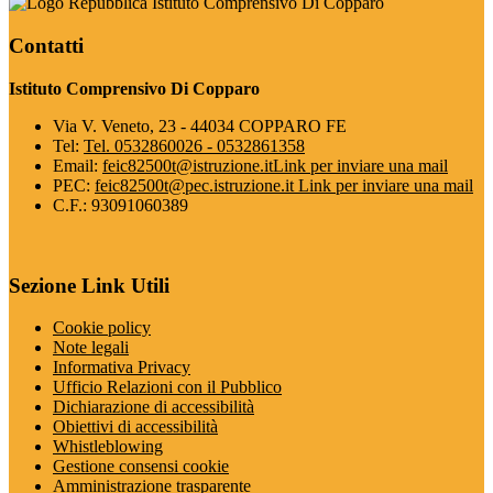
Istituto Comprensivo Di Copparo
Contatti
Istituto Comprensivo Di Copparo
Via V. Veneto, 23 - 44034 COPPARO FE
Tel:
Tel. 0532860026 - 0532861358
Email:
feic82500t@istruzione.it
Link per inviare una mail
PEC:
feic82500t@pec.istruzione.it
Link per inviare una mail
C.F.: 93091060389
Sezione Link Utili
Cookie policy
Note legali
Informativa Privacy
Ufficio Relazioni con il Pubblico
Dichiarazione di accessibilità
Obiettivi di accessibilità
Whistleblowing
Gestione consensi cookie
Amministrazione trasparente