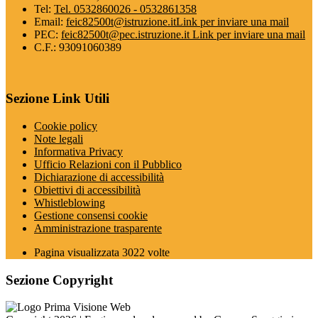
Tel:
Tel. 0532860026 - 0532861358
Email:
feic82500t@istruzione.it
Link per inviare una mail
PEC:
feic82500t@pec.istruzione.it
Link per inviare una mail
C.F.: 93091060389
Sezione Link Utili
Cookie policy
Note legali
Informativa Privacy
Ufficio Relazioni con il Pubblico
Dichiarazione di accessibilità
Obiettivi di accessibilità
Whistleblowing
Gestione consensi cookie
Amministrazione trasparente
Pagina visualizzata
3022
volte
Sezione Copyright