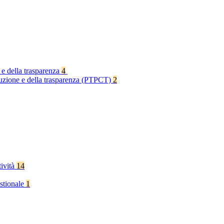
 e della trasparenza
4
rruzione e della trasparenza (PTPCT)
2
tività
14
stionale
1