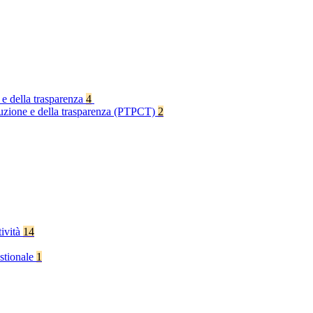
 e della trasparenza
4
rruzione e della trasparenza (PTPCT)
2
tività
14
stionale
1