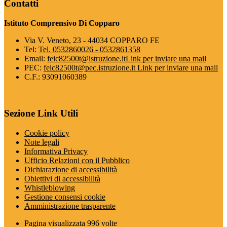
Contatti
Istituto Comprensivo Di Copparo
Via V. Veneto, 23 - 44034 COPPARO FE
Tel:
Tel. 0532860026 - 0532861358
Email:
feic82500t@istruzione.it
Link per inviare una mail
PEC:
feic82500t@pec.istruzione.it
Link per inviare una mail
C.F.: 93091060389
Sezione Link Utili
Cookie policy
Note legali
Informativa Privacy
Ufficio Relazioni con il Pubblico
Dichiarazione di accessibilità
Obiettivi di accessibilità
Whistleblowing
Gestione consensi cookie
Amministrazione trasparente
Pagina visualizzata
996
volte